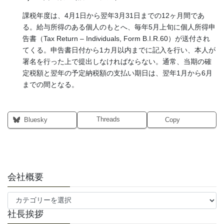
課税年度は、4月1日から翌年3月31日までの12ヶ月間であ
る。給与所得のある個人のもとへ、毎年5月上旬に個人所得申
告書（Tax Return – Individuals, Form B.I.R.60）が送付され
てくる。申告書日付から1カ月以内までに記入を行い、本人が
署名を行った上で提出しなければならない。通常、当期の確
定税額と翌年の予定納税額の支払い期日は、翌年1月から6月
までの間となる。
Threads
Bluesky
Copy
会社概要
会
社
社長挨拶
概