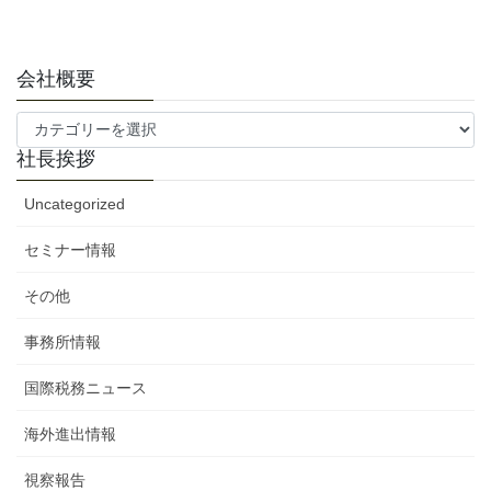
ペ
ペ
ペ
の
ー
ー
ー
ペ
ジ
ジ
ジ
ー
会社概要
ジ
会
送
社
社長挨拶
り
概
要
Uncategorized
セミナー情報
その他
事務所情報
国際税務ニュース
海外進出情報
視察報告