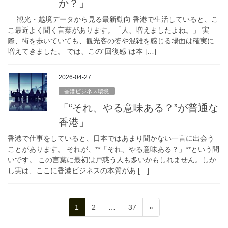
か？」
― 観光・越境データから見る最新動向 香港で生活していると、こ
こ最近よく聞く言葉があります。「人、増えましたよね。」 実
際、街を歩いていても、観光客の姿や混雑を感じる場面は確実に
増えてきました。 では、この“回復感”は本 […]
2026-04-27
香港ビジネス環境
「“それ、やる意味ある？”が普通な
香港」
香港で仕事をしていると、日本ではあまり聞かない一言に出会う
ことがあります。 それが、**「それ、やる意味ある？」**という問
いです。 この言葉に最初は戸惑う人も多いかもしれません。しか
し実は、ここに香港ビジネスの本質があ […]
投
固
固
固
1
2
…
37
»
稿
定
定
定