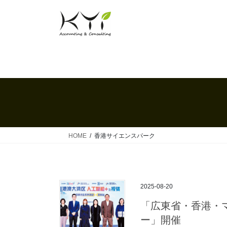
コ
ナ
ン
ビ
テ
ゲ
ン
ー
ツ
シ
へ
ョ
ス
ン
キ
に
ッ
移
プ
動
HOME
香港サイエンスパーク
2025-08-20
「広東省・香港・
ー」開催