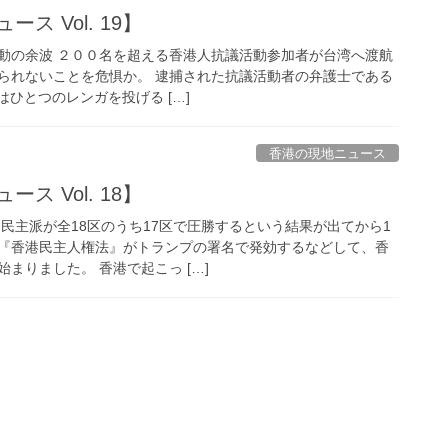
ス Vol. 19】
動の余波 ２００名を超える香港人抗議活動参加者が台湾へ渡航
られないことを危惧か。 逮捕された抗議活動者の弁護士である
ちはひとつのレンガを投げる […]
香港の現地ニュース
ス Vol. 18】
、民主派が全18区のうち17区で圧勝するという結果が出てから1
『香港民主人権法』がトランプの署名で発効するなどして、香
まりました。 香港で起こっ […]