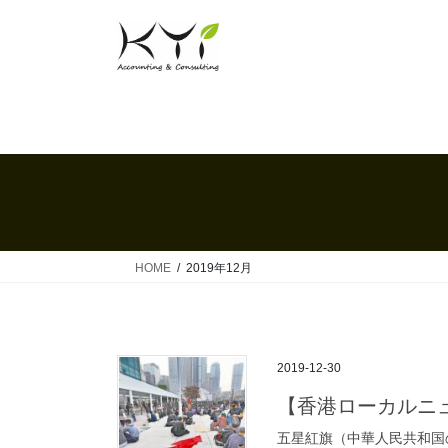
コ
ナ
ン
ビ
テ
ゲ
ン
ー
ツ
シ
へ
ョ
ス
ン
キ
に
ッ
移
プ
動
HOME
2019年12月
2019-12-30
【香港ローカルニュー
五星紅旗（中華人民共和国