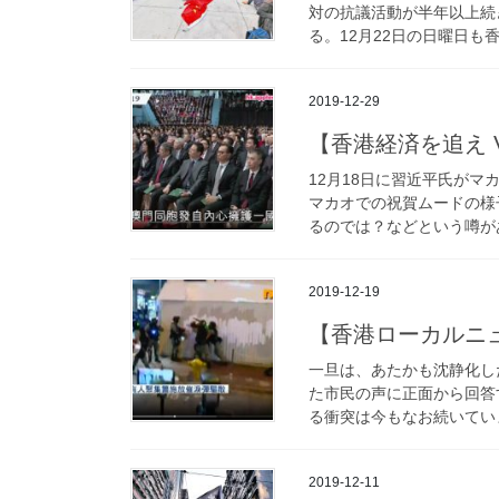
対の抗議活動が半年以上続
る。12月22日の日曜日も
2019-12-29
【香港経済を追え Vo
12月18日に習近平氏が
マカオでの祝賀ムードの様
るのでは？などという噂があ
2019-12-19
【香港ローカルニュー
一旦は、あたかも沈静化し
た市民の声に正面から回答
る衝突は今もなお続いていま
2019-12-11