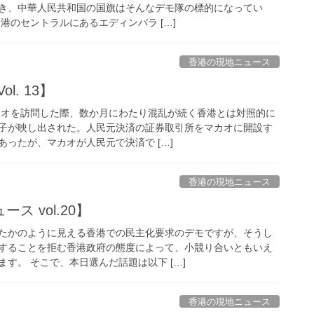
き、中華人民共和国の国旗はそんなデモ隊の標的になってい
香港のセントラルにあるエディンバラ […]
香港の現地ニュース
l. 13】
マカオを訪問した際、数か月にわたり混乱が続く香港とは対照的に
子が映し出された。人民元決済の証券取引所をマカオに開設す
ったが、マカオが人民元で決済で […]
香港の現地ニュース
ス vol.20】
たかのように見える香港での民主化要求のデモですが、そうし
することを拒む香港政府の態度によって、小競り合いともいえ
す。 そこで、本日選んだ話題は以下 […]
香港の現地ニュース