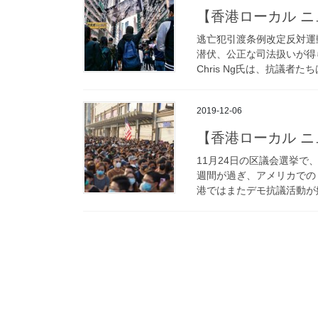
【香港ローカル ニュー
逃亡犯引渡条例改定反対運
潜伏、公正な司法扱いが得
Chris Ng氏は、抗議者た
2019-12-06
【香港ローカル ニュー
11月24日の区議会選挙で
週間が過ぎ、アメリカでの
港ではまたデモ抗議活動が始