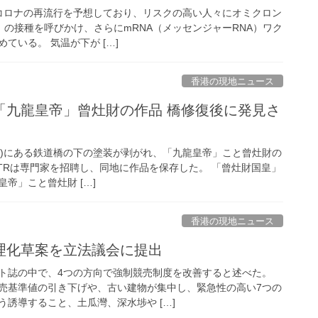
コロナの再流行を予想しており、リスクの高い人々にオミクロン
.5）の接種を呼びかけ、さらにmRNA（メッセンジャーRNA）ワク
ている。 気温が下が […]
香港の現地ニュース
「九龍皇帝」曾灶財の作品 橋修復後に発見さ
y St.)にある鉄道橋の下の塗装が剥がれ、「九龍皇帝」こと曾灶財の
TRは専門家を招聘し、同地に作品を保存した。 「曾灶財国皇」
帝」こと曾灶財 […]
香港の現地ニュース
理化草案を立法議会に提出
ト誌の中で、4つの方向で強制競売制度を改善すると述べた。
売基準値の引き下げや、古い建物が集中し、緊急性の高い7つの
誘導すること、土瓜灣、深水埗や […]