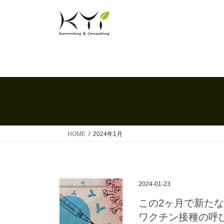
コ
ナ
ン
ビ
テ
ゲ
ン
ー
ツ
シ
へ
ョ
ス
ン
キ
に
ッ
移
プ
動
HOME
2024年1月
2024-01-23
この2ヶ月で新たな
ワクチン接種の呼