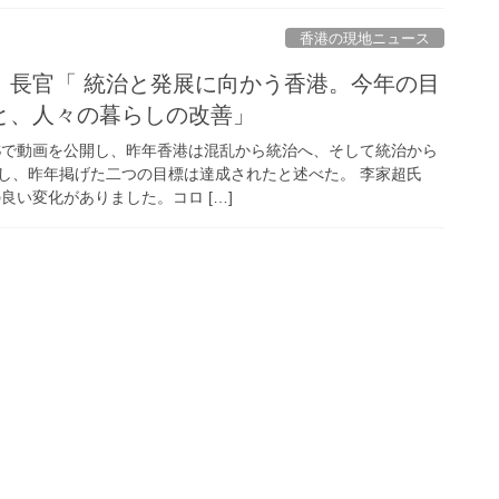
香港の現地ニュース
）長官「 統治と発展に向かう香港。今年の目
と、人々の暮らしの改善」
NSで動画を公開し、昨年香港は混乱から統治へ、そして統治から
し、昨年掲げた二つの目標は達成されたと述べた。 李家超氏
の良い変化がありました。コロ […]