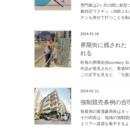
専門家は2ヶ月の間に新型
株対応ワクチン（XBB.1
チンも併せて打つことを勧め
2024-01-16
界限街に残された
れる
旺角の界限街(Boundar
作品が発見された。香港M
この文字を見ると、「九龍皇
2024-01-11
強制競売条例の合
発展局の甯漢豪局長はネッ
その内容は、地域の強制競
エリアへ資源を集中するよう