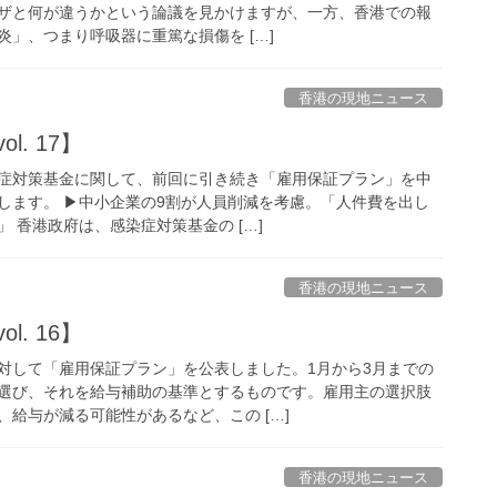
ザと何が違うかという論議を見かけますが、一方、香港での報
」、つまり呼吸器に重篤な損傷を […]
香港の現地ニュース
l. 17】
症対策基金に関して、前回に引き続き「雇用保証プラン」を中
します。 ▶︎中小企業の9割が人員削減を考慮。「人件費を出し
 香港政府は、感染症対策基金の […]
香港の現地ニュース
l. 16】
対して「雇用保証プラン」を公表しました。1月から3月までの
選び、それを給与補助の基準とするものです。雇用主の選択肢
給与が減る可能性があるなど、この […]
香港の現地ニュース