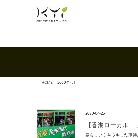
コ
ナ
ン
ビ
テ
ゲ
ン
ー
ツ
シ
へ
ョ
ス
ン
キ
に
ッ
移
プ
動
HOME
2020年4月
2020-04-25
【香港ローカル ニュー
春らしいウキウキした期待