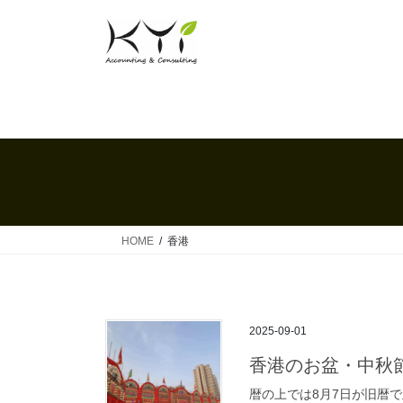
コ
ナ
ン
ビ
テ
ゲ
ン
ー
ツ
シ
へ
ョ
ス
ン
キ
に
ッ
移
プ
動
HOME
香港
2025-09-01
香港のお盆・中秋
暦の上では8月7日が旧暦