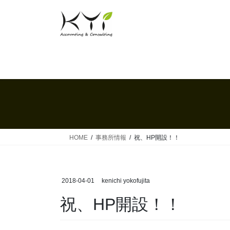
コ
ナ
ン
ビ
テ
ゲ
ン
ー
ツ
シ
へ
ョ
ス
ン
キ
に
ッ
移
プ
動
HOME
事務所情報
祝、HP開設！！
2018-04-01
kenichi yokofujita
祝、HP開設！！