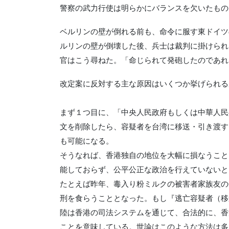
警察の武力行使は明らかにバランスを欠いたもの
ベルリンの壁が倒れる前も、命令に服す東ドイツ
ルリンの壁が倒壊した後、兵士は裁判に掛けられ
官はこう尋ねた。「命じられて発砲したのであれ
改定案に反対する主な原因はいくつか挙げられる
まず１つ目に、「中央人民政府もしくは中華人民
文を削除したら、容疑者を台湾に移送・引き渡す
も可能になる。
そうなれば、香港独自の地位を大幅に損なうこと
能しておらず、公平公正な政治を行えていないと
たとえば昨年、毒入り粉ミルクの被害者家族友の
刑を食らうこととなった。もし『逃亡容疑者（移
陸は香港の司法システムを通じて、合法的に、香
ことを意味している。世論はこのような方法は多