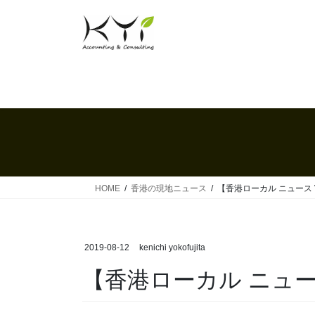
コ
ナ
ン
ビ
テ
ゲ
ン
ー
ツ
シ
へ
ョ
ス
ン
キ
に
ッ
移
プ
動
HOME
香港の現地ニュース
【香港ローカル ニュース Vo
2019-08-12
kenichi yokofujita
【香港ローカル ニュース 