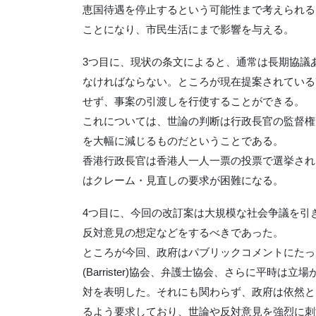
恵国待遇を停止するという可能性まで考えられる
ことになり、市民生活にまで影響を与える。
3つ目に、現状の条文によると、通常は長期協議
なければならない。ところが現在提案されている
せず、事案の引渡しを行使することができる。
これについては、世論の判断は行政長官の監督権
を大幅に減じるものだということである。
香港行政長官は香港人一人一票の投票で選挙され
はクレーム・見直しの要求が困難になる。
4つ目に、今回の改訂案は大規模な社会争議を引
反対意見の想定などをするべきであった。
ところが今回、政府はパブリックコメントにたっ
(Barrister)協会、弁護士協会、さらに平時
対を表明した。それにも関わらず、政府は依然と
るよう要求しており、世論や反対意見を強烈に刺