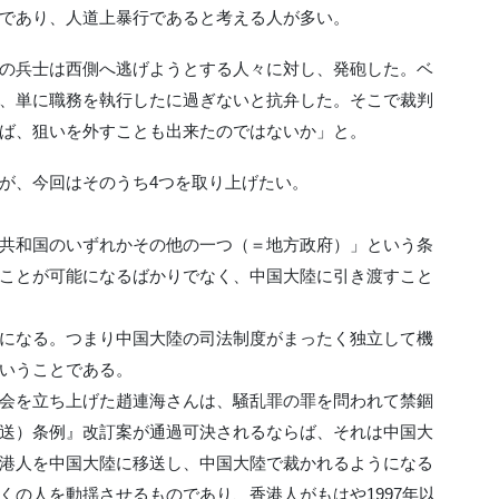
であり、人道上暴行であると考える人が多い。
の兵士は西側へ逃げようとする人々に対し、発砲した。ベ
、単に職務を執行したに過ぎないと抗弁した。そこで裁判
ば、狙いを外すことも出来たのではないか」と。
が、今回はそのうち4つを取り上げたい。
共和国のいずれかその他の一つ（＝地方政府）」という条
ことが可能になるばかりでなく、中国大陸に引き渡すこと
になる。つまり中国大陸の司法制度がまったく独立して機
いうことである。
会を立ち上げた趙連海さんは、騒乱罪の罪を問われて禁錮
送）条例』改訂案が通過可決されるならば、それは中国大
港人を中国大陸に移送し、中国大陸で裁かれるようになる
くの人を動揺させるものであり、香港人がもはや1997年以