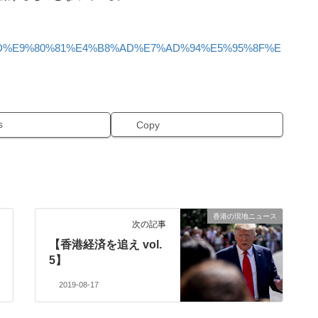
5%8F%8D%E9%80%81%E4%B8%AD%E7%AD%94%E5%95%8F%E
s
Copy
香港の現地ニュース
次の記事
【香港経済を追え vol.
5】
2019-08-17