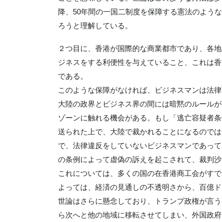
降、50年間の一国二制度を保障する憲法のよう
ろうと理解している。
２つ目に、香港が国際的な商業都市であり、各地
ジネスをする利便性を与えていること、これは香
である。
このような保障がなければ、ビジネスマンは法律
大陸の政界とビジネス界の間には暗黙のルールが
ゾーンに触れる機会がある。もし「逃亡容疑者条
送られた上で、大陸で裁かれることになるのでは
で、法律違反をしていないビジネスマンであって
の条例によって虚偽の訴えを起こされて、裁判沙
これについては、多くの国の在香港商工会がすで
よっては、経済の見通しの不透明さから、百億ド
世論はさらに懸念しており、トランプ政権が言う
ら次へと他の地域に移転させてしまい、外国政府