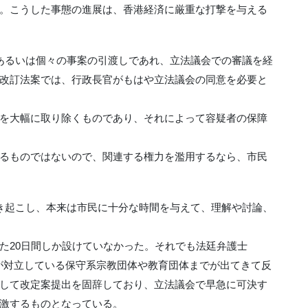
。こうした事態の進展は、香港経済に厳重な打撃を与える
あるいは個々の事案の引渡しであれ、立法議会での審議を経
改訂法案では、行政長官がもはや立法議会の同意を必要と
を大幅に取り除くものであり、それによって容疑者の保障
るものではないので、関連する権力を濫用するなら、市民
き起こし、本来は市民に十分な時間を与えて、理解や討論、
た20日間しか設けていなかった。それでも法廷弁護士
は立場が対立している保守系宗教団体や教育団体までが出てきて反
して改定案提出を固辞しており、立法議会で早急に可決す
激するものとなっている。