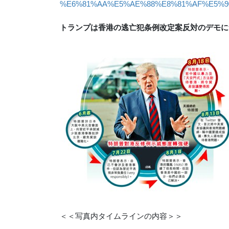
%E6%81%AA%E5%AE%88%E8%81%AF%E5%90%
トランプは香港の逃亡犯条例改定案反対のデモに
＜＜写真内タイムラインの内容＞＞