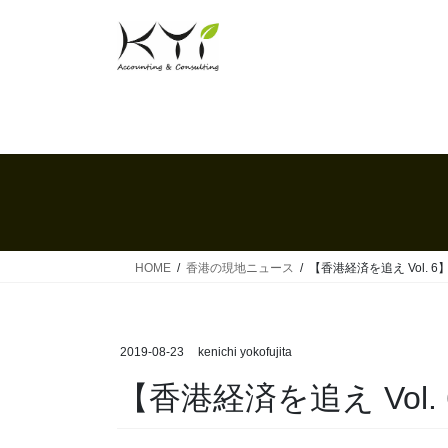
コ
ナ
ン
ビ
テ
ゲ
ン
ー
ツ
シ
へ
ョ
ス
ン
キ
に
ッ
移
プ
動
HOME
香港の現地ニュース
【香港経済を追え Vol. 6
2019-08-23
kenichi yokofujita
【香港経済を追え Vol.