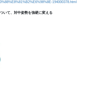
88%E8%81%B2%E6%98%8E-194000378.html
ついて、対中姿勢を強硬に変える