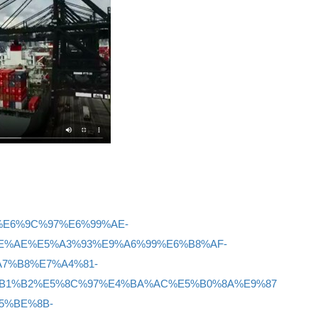
%B9%E6%9C%97%E6%99%AE-
E%AE%E5%A3%93%E9%A6%99%E6%B8%AF-
7%B8%E7%A4%81-
B1%B2%E5%8C%97%E4%BA%AC%E5%B0%8A%E9%87
5%BE%8B-