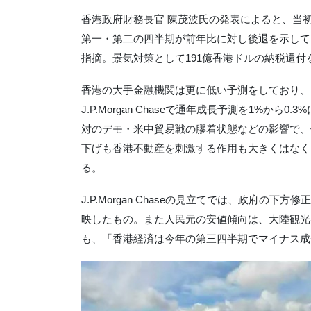
香港政府財務長官 陳茂波氏の発表によると、当初
第一・第二の四半期が前年比に対し後退を示して
指摘。景気対策として191億香港ドルの納税還付
香港の大手金融機関は更に低い予測をしており、ドイ
J.P.Morgan Chaseで通年成長予測を1%
対のデモ・米中貿易戦の膠着状態などの影響で、
下げも香港不動産を刺激する作用も大きくはなく
る。
J.P.Morgan Chaseの見立てでは、政府
映したもの。また人民元の安値傾向は、大陸観光
も、「香港経済は今年の第三四半期でマイナス成