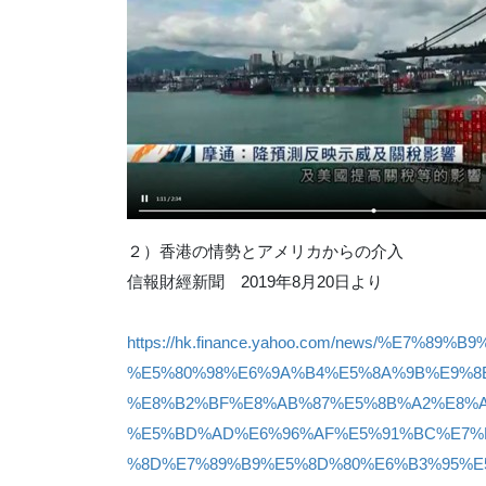
２）‎香港の情勢とアメリカからの介入
信報財經新聞 2019年8月20日より
https://hk.finance.yahoo.com/news/%E7%89
%E5%80%98%E6%9A%B4%E5%8A%9B%E9%8
%E8%B2%BF%E8%AB%87%E5%8B%A2%E8%A
%E5%BD%AD%E6%96%AF%E5%91%BC%E7%
%8D%E7%89%B9%E5%8D%80%E6%B3%95%E