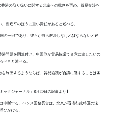
平に香港の取り扱いに関する北京への批判を弱め、貿易交渉を
ない。習近平のほうに重い責任があると述べる。
中国の一部であり、彼らが自ら解決しなければならないと述
と香港問題を関連付け、中国側が貿易協議で合意に達したいの
るべきと述べる。
香港を制圧するようならば、貿易協議が合議に達することは困
ノミックジャーナル」8月20日の記事より】
は中断する。ペンス国務長官は、北京が香港行政特区の法
呼びかける。