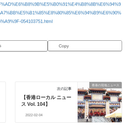
E7%8F%AD%E6%B8%9B%E5%B0%91%E4%B8%8B%E6%94%9
A7%BB%E5%B1%85%E8%80%85%E6%94%B9%E6%90%
9%9F-054103751.html
s
Copy
香港の現地ニュース
次の記事
【香港ローカル ニュー
ス Vol. 104】
2022-02-04