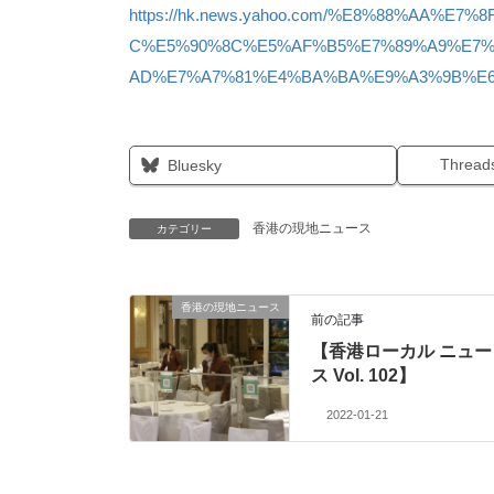
https://hk.news.yahoo.com/%E8%88%AA%
C%E5%90%8C%E5%AF%B5%E7%89%A9%E7%
AD%E7%A7%81%E4%BA%BA%E9%A3%9B%E6%A
Thread
Bluesky
香港の現地ニュース
カテゴリー
香港の現地ニュース
前の記事
【香港ローカル ニュー
ス Vol. 102】
2022-01-21