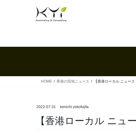
コ
ナ
ン
ビ
テ
ゲ
ン
ー
ツ
シ
へ
ョ
ス
ン
キ
に
ッ
移
プ
動
HOME
香港の現地ニュース
【香港ローカル ニュース Vo
2022-07-31
kenichi yokofujita
【香港ローカル ニュース 