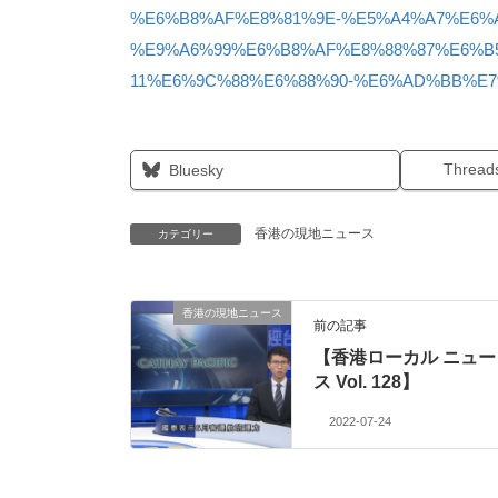
%E6%B8%AF%E8%81%9E-%E5%A4%A7%E6%
%E9%A6%99%E6%B8%AF%E8%88%87%E6%B
11%E6%9C%88%E6%88%90-%E6%AD%BB%E
Thread
Bluesky
香港の現地ニュース
カテゴリー
香港の現地ニュース
前の記事
【香港ローカル ニュー
ス Vol. 128】
2022-07-24