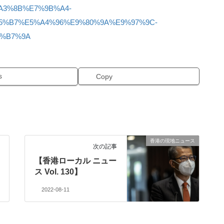
A3%8B%E7%9B%A4-
5%B7%E5%A4%96%E9%80%9A%E9%97%9C-
7%B7%9A
s
Copy
香港の現地ニュース
次の記事
【香港ローカル ニュー
ス Vol. 130】
2022-08-11