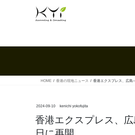
コ
ナ
ン
ビ
テ
ゲ
ン
ー
ツ
シ
へ
ョ
ス
ン
キ
に
ッ
移
プ
動
HOME
香港の現地ニュース
香港エクスプレス、広島―
2024-09-10
kenichi yokofujita
香港エクスプレス、広
日に再開