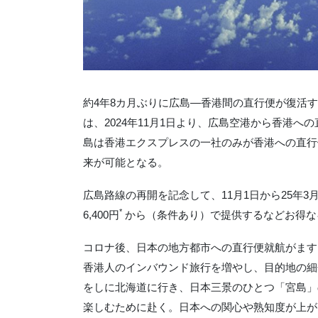
約4年8カ月ぶりに広島―香港間の直行便が復活
は、2024年11月1日より、広島空港から香港
島は香港エクスプレスの一社のみが香港への直行
来が可能となる。
広島路線の再開を記念して、11月1日から25年
*
6,400円
から（条件あり）で提供するなどお得な
コロナ後、日本の地方都市への直行便就航がます
香港人のインバウンド旅行を増やし、目的地の細
をしに北海道に行き、日本三景のひとつ「宮島」
楽しむために赴く。日本への関心や熟知度が上が