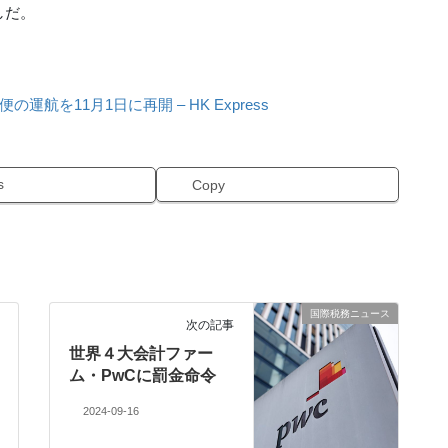
しだ。
を11月1日に再開 – HK Express
s
Copy
国際税務ニュース
次の記事
世界４大会計ファー
ム・PwCに罰金命令
2024-09-16