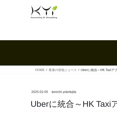
コ
ナ
ン
ビ
テ
ゲ
ン
ー
ツ
シ
へ
ョ
ス
ン
キ
に
ッ
移
プ
動
HOME
香港の現地ニュース
Uberに統合～HK Taxi
2025-02-05
kenichi yokofujita
Uberに統合～HK Tax