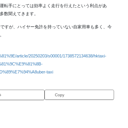
運転手にとっては効率よく走行を行えたという利点があ
多数聞えてきます。
ビスですが、ハイヤー免許を持っていない自家用車も多く、今
。
1%9E/article/20250203/s00001/1738572134638/hktaxi-
81%9C%E9%81%8B-
89%E7%94%A8uber-taxi
s
Copy