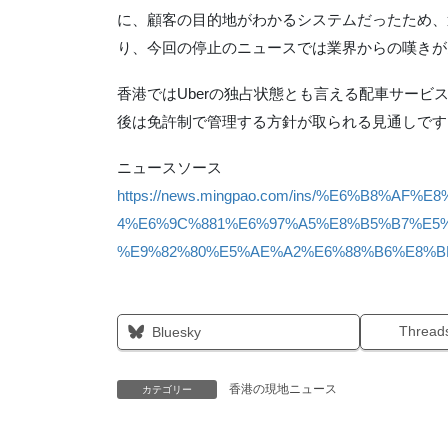
に、顧客の目的地がわかるシステムだったため、
り、今回の停止のニュースでは業界からの嘆きが
香港ではUberの独占状態とも言える配車サー
後は免許制で管理する方針が取られる見通しです
ニュースソース
https://news.mingpao.com/ins/%E6%B8%AF%E8%8
4%E6%9C%881%E6%97%A5%E8%B5%B7%E5%
%E9%82%80%E5%AE%A2%E6%88%B6%E8%BD%
Thread
Bluesky
香港の現地ニュース
カテゴリー