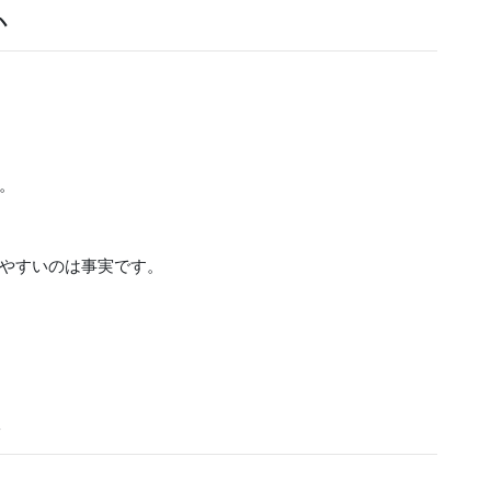
か
。
やすいのは事実です。
ト