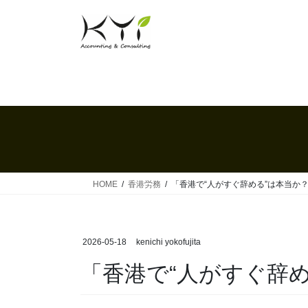
コ
ナ
ン
ビ
テ
ゲ
ン
ー
ツ
シ
へ
ョ
ス
ン
キ
に
ッ
移
プ
動
HOME
香港労務
「香港で“人がすぐ辞める”は本当か
2026-05-18
kenichi yokofujita
「香港で“人がすぐ辞