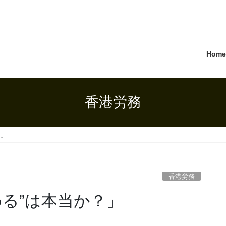
Hom
香港労務
？」
香港労務
める”は本当か？」